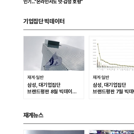
인기..."온라인서도 맛·감성 호평"
기업집단 빅데이터
재계·일반
재계·일반
삼성, 대기업집단
삼성, 대기업집단
브랜드평판 8월 빅데이터
브랜드평판 7월 빅
분석 1위...SK·현대자동차
분석 1위...SK·두산·
순
현대자동차 순
재계뉴스