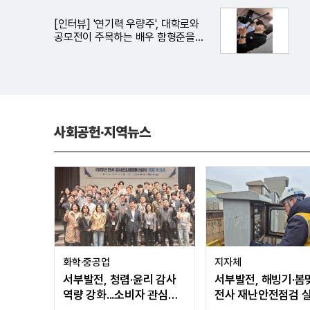
[인터뷰] '연기력 우량주', 대학로와
공모전이 주목하는 배우 함형준을
만나다
사회공헌·지역뉴스
화학·중공업
지자체
서부발전, 청렴·윤리 감사
서부발전, 해빙기·봄
역량 강화...소비자 관심도
전사 재난안전점검 