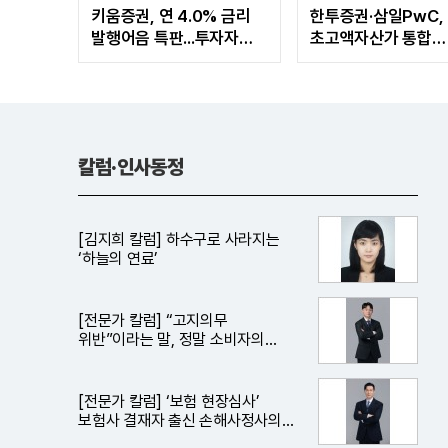
키움증권, 연 4.0% 금리
한투증권·삼일PwC,
발행어음 특판...투자자
초고액자산가 통합
관심도 증가
자산관리 MOU...소
관심도↑
칼럼·인사동정
[김지희 칼럼] 하수구로 사라지는
‘하늘의 연료’
[전문가 칼럼] “고지의무
위반”이라는 말, 정말 소비자의
잘못일까?
[전문가 칼럼] ‘보험 현장심사’
보험사 결재자 출신 손해사정사의
조언