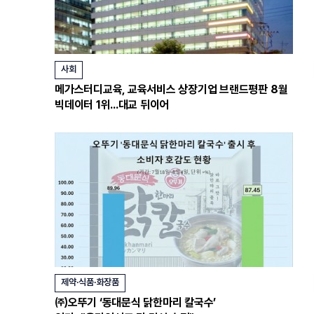
사회
메가스터디교육, 교육서비스 상장기업 브랜드평판 8월
빅데이터 1위...대교 뒤이어
제약·식품·화장품
㈜오뚜기 ‘동대문식 닭한마리 칼국수’