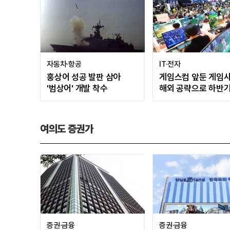
자동차·항공
IT·전자
홍상어 성공 발판 삼아
게임스컴 앞둔 게임
'범상어' 개발 착수
해외 공략으로 하반기
꾀한다
여의도 증권가
증권·금융
증권·금융