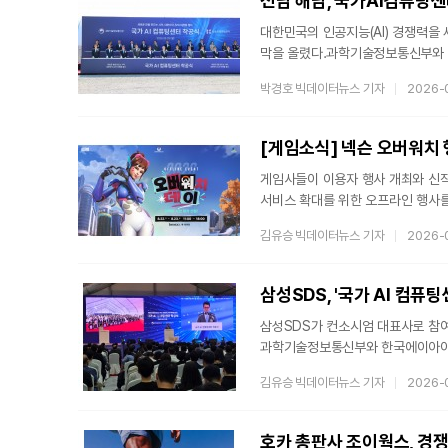
전남 해남, 국가AI컴퓨팅센터 
대한민국의 인공지능(AI) 경쟁력을
막을 올렸다.과학기술정보통신부와 
‘국가AI컴퓨팅센터’ 착공식을 열었
박경호 빅데이터뉴스 기자
2026-
일환으로, 민관 합작 법인(코아크)을
가동을 목표로 하는 이 센터는 고성능
예정이다. 특히 2027년부터 삼성S
[게임소식] 넥슨 오버워치 
대응하기로 했다
게임사들이 이용자 행사 개최와 신작
서비스 확대를 위한 오프라인 행사
통해 신규 라인업 확보에 나섰다.넥
김유승 빅데이터뉴스 기자
2026-
엔터테인먼트의 ‘오버워치’ 이용자 행
넥슨의 PC ‘오버워치’ 국내 서비
세션을 비롯해 크리에이터 스페셜 매
삼성SDS, '국가 AI 컴퓨
삼성SDS가 컨소시엄 대표사로 참여하
과학기술정보통신부와 한국에이아이컴
국가 AI 컴퓨팅센터 착공식을 개최
김유승 빅데이터뉴스 기자
2026-
사업 수행 법인인 KOACC 설립을 
컴퓨팅센터는 2028년 준공을 목표로
GPU·NPU 기반 인프라를 구축해 
호카 총판사 조이웍스, 경