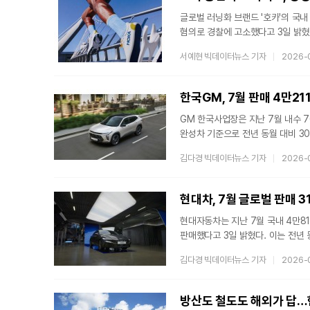
계획이다.센터는 초거대
글로벌 러닝화 브랜드 '호카'의 국
혐의로 경찰에 고소했다고 3일 밝혔
형사 고소전으로 확대되는 모습이다
서예현 빅데이터뉴스 기자
2026-
공모해 부당이득을 취했다는 내용이 
케이브웍스로 이직한 것으로 파악됐
러닝·아웃도어 전문 매장과 유사한 
한국GM, 7월 판매 4만21
GM 한국사업장은 지난 7월 내수 76
완성차 기준으로 전년 동월 대비 30
쉐보레 트랙스 크로스오버가 전년 동월
김다경 빅데이터뉴스 기자
2026-
트레일블레이저도 1만4531대가 판
강화에도 나서고 있다. 지난 3월부
운영하며 정비 기술과 고객 서비스 
현대차, 7월 글로벌 판매 
정비사 교육과 전
현대자동차는 지난 7월 국내 4만811
판매했다고 3일 밝혔다. 이는 전년 동
각각 줄었다.현대차는 지난달 국내 시
김다경 빅데이터뉴스 기자
2026-
4584대, 아반떼 2624대 등 총 
2545대 등 총 1만6767대를 기록
판매됐으며, 중대형 버스와 트럭은 2
방산도 철도도 해외가 답…
1700대, GV80 1317대 등 총 