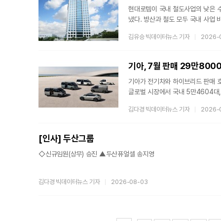
현대로템이 국내 철도사업의 낮은 수
냈다. 방산과 철도 모두 국내 사업
회사가 지속적으로 공을 들여온 해외
김유승 빅데이터뉴스 기자
2026-
방산은 대형 수출 프로젝트의 실제 
올해 2분기 연결 기준 매출은 1조6
2324억원으로 9.7% 감소했고 순
기아, 7월 판매 29만80
상반기
기아가 전기차와 하이브리드 판매 호
글로벌 시장에서 국내 5만4604대,
3일 밝혔다. 도매 판매 기준으로 전년
김다경 빅데이터뉴스 기자
2026-
11.6% 각각 증가했다. 특수 차량
5만2714대 판매되며 가장 많이 팔
국내에서는 전년 동기 대비 21.3%
[인사] 두산그룹
7427대를 기록했다. 이어 카니
◇신규임원(상무) 승진 ▲두산퓨얼셀 송지영
김다경 빅데이터뉴스 기자
2026-08-03