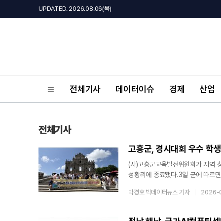
UPDATED. 2026.08.06(목)
전체기사
데이터이슈
경제
산업
전체기사
고흥군, 경시대회 우수 학생
(사)고흥군교육발전위원회가 지역 
성황리에 종료됐다.3일 군에 따르면
36명을 대상으로 진행됐다. 참가자들
박경호 빅데이터뉴스 기자
2026-
나누어 각각 6박 7일간 홍콩, 마
함께 교류하며 견문을 넓힌 이번 여
지역 학생들이 국제적 감각을 갖춘 