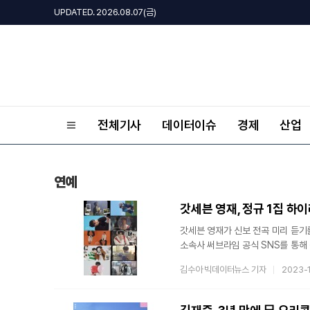
UPDATED. 2026.08.07(금)
전체기사
데이터이슈
경제
산업
연예
갓세븐 영재가 신보 전곡 미리 듣기를 오픈하며 발매 
소속사 써브라임 공식 SNS를 통해 정
이번 하이라이트 메들리에는 앞서 영
김수아 빅데이터뉴스 기자
2023-
'Red'(레드), 'Blue'(블루) 버전 재킷 및
매력의 타이틀곡 'Do It'의 후렴 구
브로드웨이 무대를 연상시키는 'Dea