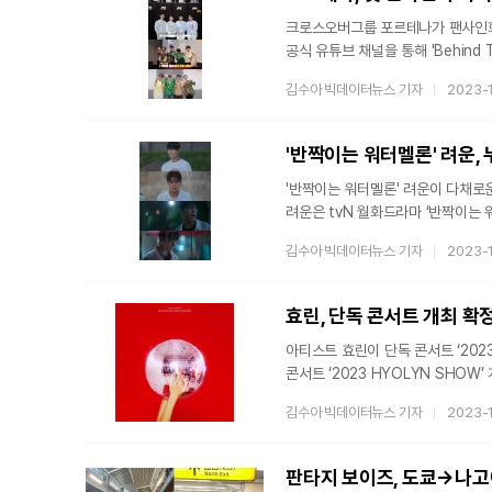
크로스오버그룹 포르테나가 팬사인회 비하인드 영상을 공개했
공식 유튜브 채널을 통해 'Behind T
공개했다”고 밝혔다. 이날이 데뷔 이후 첫 팬사인회라고 밝힌 포르테나는 밝은 분위기가 돋보이는 블루,
김수아 빅데이터뉴스 기자
2023-
옐로우 컬러의 캐주얼한 의상을 맞춰입고 훈훈한
각각 팬사인회에 임하는 각오를 밝히
전엔 연락한 친구가 제가 어릴때 친
'반짝이는 워터멜론' 려운, 
'반짝이는 워터멜론' 려운이 다채로
려운은 tvN 월화드라마 ‘반짝이는
코다(CODA)이자 낮에는 모범 고
김수아 빅데이터뉴스 기자
2023-
과거로 타임슬립한 뒤에는 불철주야 아빠
거듭할수록 하은결에게 완벽 이입된
효린, 단독 콘서트 개최 확
아티스트 효린이 단독 콘서트 ‘2023 HYOLYN S
콘서트 ‘2023 HYOLYN SHOW
공개된 사진은 빨간색을 배경으로 연
김수아 빅데이터뉴스 기자
2023-
미러볼만이 시선을 끌고 있어 궁금증을
‘미러볼’이 남긴 강렬한 스포는 어떤 의미일지 기대가 치솟고
SHOW’의 독보적인 퀄리티를 위해