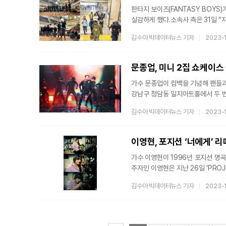
판타지 보이즈(FANTASY BOY
실감하게 했다.​소속사 측은 31일 
나고야에서 프로모션을 진행 중이다”
김수아 빅데이터뉴스 기자
2023-
반응을 얻고 있다”고 밝혔다.​소속
하이터치회는 물론, 일본 라디오 프
나고야까지 판타지 보이즈를 보기 위
문종업, 미니 2집 쇼케이스
가수 문종업이 컴백을 기념해 팬들과 특별한 시간을 보냈다. 소속
강남구 청담동 일지아트홀에서 두 번째
개최했다”고 밝혔다. 소속사 측에 따르면 이날 문종업은 2021년 선보인 첫 번째 미니앨범의 타이틀곡 ‘US
김수아 빅데이터뉴스 기자
2023-
(어스)’ 무대로 쇼케이스 포문을 열었다. 
라이브 퍼포먼스를 선보이며 현장을 한층 뜨겁게 달궜다. 문종업은 타이
이날 공연의 하이라이트를 완성했다.
이영현, 포지션 ‘너에게’ 
가수 이영현이 1996년 포지션 명곡 ‘너에게’
주자인 이영현은 지난 26일 ‘PROJE
HOT100(발매 30일 내) 47위
김수아 빅데이터뉴스 기자
2023-
영상이 조회수 상승을 보이며 리스너들을 사로잡는 중이다. 유
영상에는 이영현의 부드러우면서도 
폭발적인 가창력으로 록 발라드 ‘너