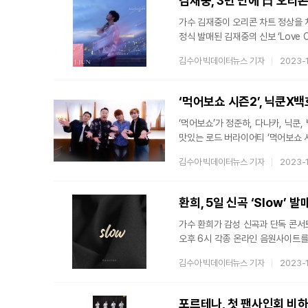
김재중, 3년 만에 日 오리
가수 김재중이 오리콘 차트 정상을 차지했다. 일본 오리콘이 발표한 최신 차트에 따르
정식 발매된 김재중의 신보 ‘Love Cov
1위에 올랐다. 나아가 김재중은 타워 레코드 ‘데일리 앨범 세일즈’(2023.10.31), HMV ‘종합 CD 일간
김수아 빅데이터뉴스 기자
2023-
차트’(2023.10.31), 아이튠즈 ‘
발매와 동시에 막강한 저력을 보여주고 있다. ‘Love Covers’는 김재중이 2019
앨범 시리즈로 'Love Covers I
‘먹어보쇼 시즌2’, 닉쿤X
‘먹어보쇼’가 정준하, 다나카, 닉쿤, 백호와 함께 
맛있는 로드 버라이어티 ‘먹어보쇼 시
체제를 확정 짓고 ‘게임의 왕 먹어보쇼 시즌2’
김수아 빅데이터뉴스 기자
2023-
소문난 맛집을 스타들이 직접 찾아가
시즌2에서는 2PM의 비주얼 센터 
환희, 5일 신곡 ‘Slow’ 
가수 환희가 감성 신곡과 단독 콘서트로 연말을 물들인다. 소속사 
오후 6시 각종 온라인 음원사이트를 통해 새 디지털
풍미한 장르 슬로 잼(Slow Jam
김수아 빅데이터뉴스 기자
2023-
지난 3월 ‘가만히 있어’ 이후 8개월 만에 발매하는 신곡이다. 
있는 감성과 디테일한 감정 표현력,
포르테나, 첫 팬사인회 비