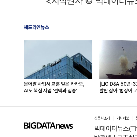
<저작권자 © 빅데이터뉴스
헤드라인뉴스
외
문어발 사업서 교훈 얻은 카카오,
[LIG D&A 50년-
다
AI도 핵심 사업 '선택과 집중'
발판 삼아 '범상어' 
신문사소개
기사제보
빅데이터뉴스(The