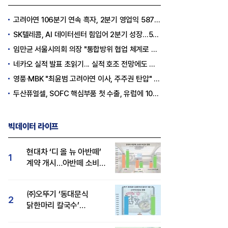
고려아연 106분기 연속 흑자, 2분기 영업익 5870억원
SK텔레콤, AI 데이터센터 힘입어 2분기 성장…5GW 인프라 구축 시동
임만균 서울시의회 의장 "통합방위 협업 체계로 정교한 대응력 갖출 것"
네카오 실적 발표 초읽기... 실적 호조 전망에도 시장 관심은 'AI'
영풍·MBK "최윤범 고려아연 이사, 주주권 탄압" 규탄
두산퓨얼셀, SOFC 핵심부품 첫 수출, 유럽에 1087억 원 규모
빅데이터 라이프
현대차 ‘디 올 뉴 아반떼’
1
계약 개시…아반떼 소비자
관심도·호감도 모두 급등
㈜오뚜기 ‘동대문식
2
닭한마리 칼국수’
인기..."온라인서도 맛·
감성 호평"