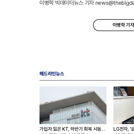
이병학 빅데이터뉴스 기자 news@thebigdata
이병학 기자
헤드라인뉴스
아반떼’ 계약 개시…
가입자 잃은 KT, 하반기 회복 시동…
LG전자, 