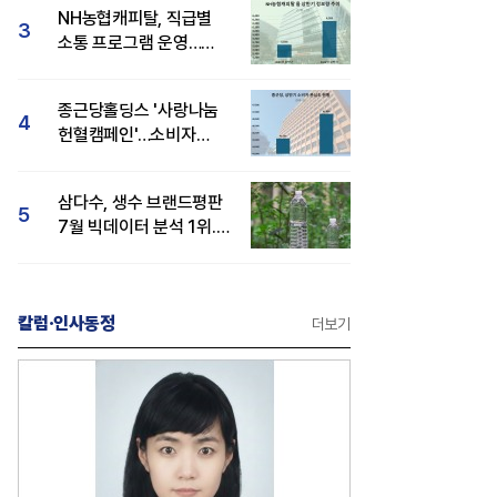
NH농협캐피탈, 직급별
3
소통 프로그램 운영…
경영성과 등 주목 소비자
관심도 상승
종근당홀딩스 '사랑나눔
4
헌혈캠페인'…소비자
관심도·호감도 모두 상승
삼다수, 생수 브랜드평판
5
7월 빅데이터 분석 1위...
백산수·동원샘물 순
칼럼·인사동정
더보기