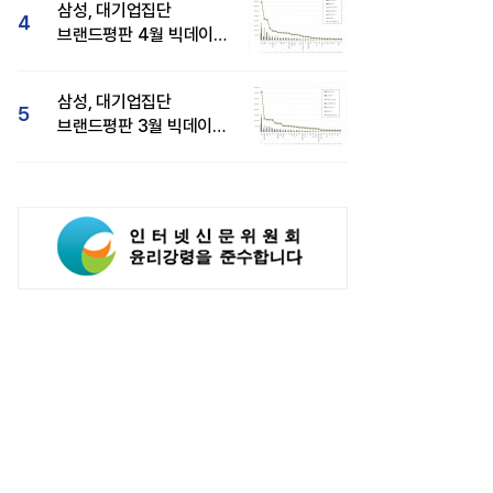
삼성, 대기업집단
4
브랜드평판 4월 빅데이터
분석 1위..."평판지수도
상승"
삼성, 대기업집단
5
브랜드평판 3월 빅데이터
분석 1위
대차 주춤, 기아는 질주'...양사
삼성전자, '갤럭시 Z 폴드8 울트라·