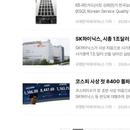
KB국민카드(사장 김재관)가 한국능
(KSQI, Korean Service Q
KB국민카드는 총 12회 우수기업에
서예현 빅데이터뉴스 기자
2026-
한번 입증했다.27일 회사에 따르면 
비대면 상담 채널을 확대하고 고객 
상담 대기시간 단축과 상담 품질 향상
SK하이닉스, 시총 1조달러
SK하이닉스가 사상 처음으로 시가총
시가총액 1조 달러 선을 넘어선 삼
이어 세 번째다.27일 한국거래소에 
유명환 빅데이터뉴스 기자
2026-
224만5000원에 거래되고 있다.
(1462조4653억원)보다 140조
달러를 단숨에 넘어섰다. 같은 시각 
코스피 사상 첫 8400 돌
금액이다.국내
코스피지수가 장 초반 사상 처음으로
SK하이닉스 등 반도체 대형주의 강
상장지수펀드(ETF) 효과가 맞물리
유명환 빅데이터뉴스 기자
2026-
코스피지수는 오전 9시27분 현재 전 
전장 대비 194.61p(2.41%) 오
단일종목 레버리지 ETF 상장이다.
관련 종목과 반도체 업종에 대