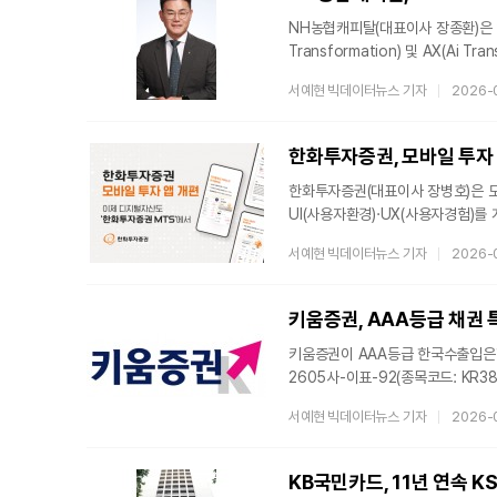
KB자산운용, 우리자산운용, 타임폴
NH농협캐피탈(대표이사 장종환)은 임
Transformation) 및 AX(Ai 
인력)’을 대상으로 GWS(구글 워
서예현 빅데이터뉴스 기자
2026-
생성형 AI 활용 경험을 다각도로 확
마련됐다.제공된 서비스는 외부 공개
다양한 업무 분야에 활용될 예정이
한화투자증권, 모바일 투자
역량을 넘어 조
한화투자증권(대표이사 장병호)은 모
UI(사용자환경)·UX(사용자경험)
MTS’는 보다 직관적인 홈 화면과 
서예현 빅데이터뉴스 기자
2026-
디지털자산 정보까지 아우르는 고도화
해외주식 UX를 통합하고 주문, 투자
있도록 했다.글로벌 시장 정보와 관련
키움증권, AAA등급 채권 
키움증권이 AAA등급 한국수출입은
2605사-이표-92(종목코드: KR3
한국수출입금융 2605사-이표-92
서예현 빅데이터뉴스 기자
2026-
높은 금리인 연 3.80%에 판매한다
만기일에 한꺼번에 이자와 액면금액을
투자자에게 적합한 상품이다. 비상장
KB국민카드, 11년 연속 K
발행사인 한국수출입은행