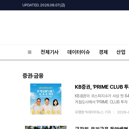
UPDATED. 2026.08.07(금)
전체기사
데이터이슈
경제
산업
증권·금융
KB증권이 코스피지수가 사상 첫 8
거점도시에서 'PRIME CLUB 투
데 이어 하반기 투자 전략 콘텐츠 
유명환 빅데이터뉴스 기자
2026-
늘어나는 효과를 거두고 있다는 평가
대구 △대전 등 전국 6개 주요 거점
주제는 '함께 키워가는 투자'다. '