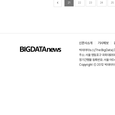
21
22
23
24
25
신문사소개
기사제보
빅데이터뉴스(The BigData)
주소: 서울 영등포구 국회대로68길
정기간행물 등록번호: 서울 아048
Copyright ⓒ 2012 빅데이터뉴스.