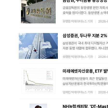
금감원, 우리금융 동양생명
속에
금융감독원이 동양생명 완전 자회사
효력을 정지시켰다. 동양생명 소액
반영되지 않았다고 반발하는 가운데
유명환 빅데이터뉴스 기자
2026-
불가피해진 모양새다.28일 금융업계
포괄적 교환·이전)에 대한 정정을 
중요 사항에 대한 내용 기재가 불분
삼성증권, 두나무 지분 2%
삼성증권이 국내 최대 디지털자산 거
자본 동맹 대열에 합류했다. 하나은
금가분리(금융회사의 가상자산 투자 
유명환 빅데이터뉴스 기자
2026-
경쟁이 본격 점화되는 모양새다.28
취득했다고 공시했다. 이로써 삼성증
합류했다. △삼성증권 2% △삼성카드
두나무 지분 4.0%
미래에셋자산운용이 최근 한달동안 실
삼성자산운용과 한국투자신탁운용이 뒤
발행기업 브랜드를 대상으로 지난 4월
임예린 빅데이터뉴스 기자
2026-
분석한 결과, 미래에셋자산운용이 브
분석에 활용된 빅데이터는 지난 4월(3
브랜드평판 순위는 미래에셋자산운용
NH농협캐피탈, ‘DT-Mast