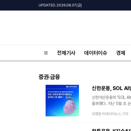
UPDATED. 2026.08.07(금)
전체기사
데이터이슈
경제
증권·금융
신한운용, SOL A
신한자산운용의 'SOL A
돌파했다. 지난 5월 초 
국내 반도체 대표주에 대
유명환 빅데이터뉴스 기자
따르면 SOL AI반도체T
5000억원을 돌파했다. 
1조원이 추가로 증가하며