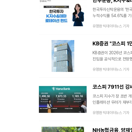
한투운용, K지수&
자리매김했다는 평가다.
한국투자신탁운용의 '한국
누적수익률 54.6%를 기
유연하게 조절하는 '모멘
유명환 빅데이터뉴스 기자
시장에서 보기 드문 흥
펀드의 설정액이 500억원
ETF로 포트폴리오를 구
KB증권 "코스피 1
KB증권이 2026년 코스피
진입을 공식적으로 전망했다
속도를 앞서는 가운데 19
유명환 빅데이터뉴스 기자
분석이다.14일 KB증권이
1만500p로 40% 상향
강세론으로 풀이된다.KB증
코스피 7911선 강
코스피 지수가 8배 상승
코스피 지수가 장 초반 
인플레이션 우려가 재부각
심리가 이어지는 모습이다.
유명환 빅데이터뉴스 기자
67.70p(0.86%) 오
1조774억원어치를 순매
587억원어치를 순매도 
NH농협금융, 양재