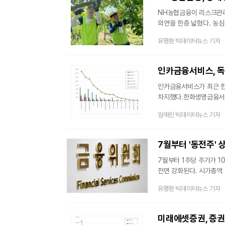
비차익을 합쳐 5609억원
NH농협금융이 리스크관리
외연을 한층 넓혔다. 농
관련 소비자 관심도와 긍
유명환 빅데이터뉴스 기자
부문 부사장과 NH농협금
적과 일손 돕기와 농가 주
직접 대응 차원에서 마련
인카금융서비스가 최근 한
차지했다.한화생명금융서비
브랜드를 대상으로 지난 4
임예린 빅데이터뉴스 기자
인카금융서비스가 브랜드평판
빅데이터는 지난 4월(6,6
브랜드평판 순위는 인카금
7월부터 '동전주'
글로벌금융판매, 한
7월부터 1주당 주가가 1
전면 강화된다. 시가총액 
진행되면서 현재 국내 증
유명환 빅데이터뉴스 기자
'부실기업 신속·엄정 퇴
개정안은 △동전주 요건 
강화 등 4가지 내용을 핵
미래에셋증권, 증권