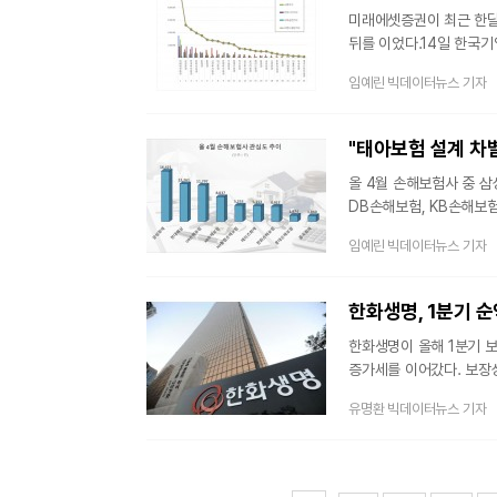
미래에셋증권이 최근 한달
뒤를 이었다.14일 한국기
5월 14일까지 수집된 소
임예린 빅데이터뉴스 기자
10,587,637을 기록하
대비 8.14% 감소한 수
한국투자증권, NH투자증권
하나증권, 유
올 4월 손해보험사 중 
DB손해보험, KB손해보
등 다양한 채널 및 사이
임예린 빅데이터뉴스 기자
대상은 정보량 순으로 
메리츠화재 △한화손해보험
정보량을 보이며 관심도 1
한화생명, 1분기 순
전통적인 보험주이면서
한화생명이 올해 1분기 
증가세를 이어갔다. 보장성
해외 법인 실적 개선 등
유명환 빅데이터뉴스 기자
1분기 연결 기준 당기순이
매출은 9조9852억원으로
더 가파르게 늘었다. 별도
분명히 했