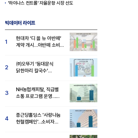
'하이나스 컨트롤' 자율운항 시장 선도
빅데이터 라이프
현대차 ‘디 올 뉴 아반떼’
1
계약 개시…아반떼 소비자
관심도·호감도 모두 급등
㈜오뚜기 ‘동대문식
2
닭한마리 칼국수’
인기..."온라인서도 맛·
감성 호평"
NH농협캐피탈, 직급별
3
소통 프로그램 운영…
경영성과 등 주목 소비자
관심도 상승
종근당홀딩스 '사랑나눔
4
헌혈캠페인'…소비자
관심도·호감도 모두 상승