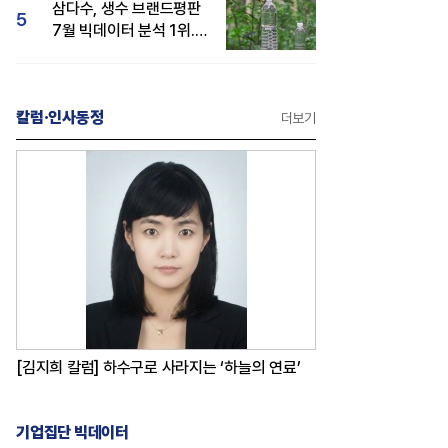
삼다수, 생수 브랜드평판
5
7월 빅데이터 분석 1위...
백산수·동원샘물 순
칼럼·인사동정
더보기
[김지희 칼럼] 하수구로 사라지는 ‘하늘의 연료’
기업집단 빅데이터