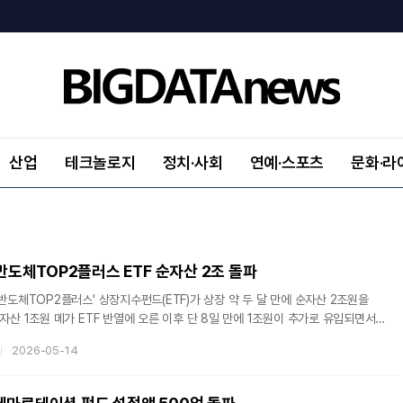
산업
테크놀로지
정치·사회
연예·스포츠
문화·라
I반도체TOP2플러스 ETF 순자산 2조 돌파
I반도체TOP2플러스' 상장지수펀드(ETF)가 상장 약 두 달 만에 순자산 2조원을
순자산 1조원 메가 ETF 반열에 오른 이후 단 8일 만에 1조원이 추가로 유입되면서
한 투자 수요가 신한자산운용 ETF로 빠르게 집중되는 모습이다.14일 한국거래소에
2026-05-14
OP2플러스는 지난 3월 17일 110억원 규모로 상장한 이후 한 달 만에 순자산
이어 상장 약 50일 만인 5월 4일 순자산 1조원을 넘어섰고 이후 불과 8일 만에
 순자산 2조원 규모로 성장했다.단기간에 국내 반도체 ETF 시장의 대표 상품으로