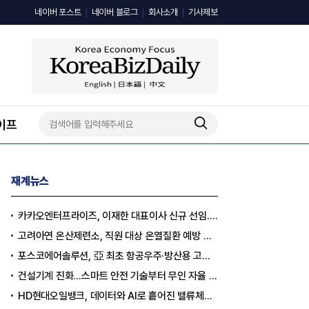
네이버 포스트
네이버 블로그
회사소개
기사제보
이프
재계뉴스
카카오엔터프라이즈, 이재한 대표이사 신규 선임..."AI 전환 선도"
고려아연 온산제련소, 직원 대상 온열질환 예방 안전 실천 캠페인 실시
포스코에어솔루션, 亞 최초 항공우주·방산용 고순도 가스 국제 인증 획득
건설기계 진화…스마트 안전 기술부터 무인 자율 굴착기까지
HD현대오일뱅크, 데이터와 AI로 흩어진 밸류체인 연결