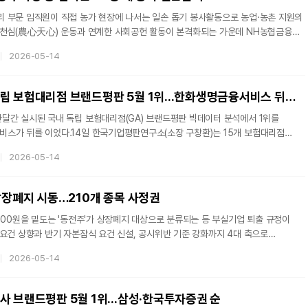
 매도 우
 부문 임직원이 직접 농가 현장에 나서는 일손 돕기 봉사활동으로 농업·농촌 지원의
심천심(農心天心) 운동과 연계한 사회공헌 활동이 본격화되는 가운데 NH농협금융
정 여론도 동반 상승하는 흐름을 보이고 있다.NH농협금융은 전날 양재영 리스크관리
2026-05-14
융지주·계열사 리스크관리 부문 임직원 40여명이 남양주시 와부읍 배 재배 농가에서
변 환경 정리 작업을 실시했다고 14일 밝혔다.이번 봉사활동은 농촌 현안에 대한
됐다. 고령화 심화와 농자재 물가 상승으로 인력 확보와 비용 부담 모두에 어
인카금융서비스, 독립 보험대리점 브랜드평판 5월 1위...한화생명금융서비스 뒤이어
달간 실시된 국내 독립 보험대리점(GA) 브랜드평판 빅데이터 분석에서 1위를
스가 뒤를 이었다.14일 한국기업평판연구소(소장 구창환)는 15개 보험대리점
월 14일부터 5월 14일까지 수집된 소비자 빅데이터 7,403,707건을 분석한 결과,
2026-05-14
지수 1,501,143을 기록하며 5월 1위에 올랐다고 밝혔다. 분석에 활용된
48,287건) 대비 11.36% 증가한 수치다.2026년 5월 국내 독립 보험대리점(GA)
융서비스, 한화생명금융서비스, 에이플러스에셋, 굿리치, 프라임에셋, 피플라이프,
 상장폐지 시동…210개 종목 사정권
000원을 밑도는 '동전주'가 상장폐지 대상으로 분류되는 등 부실기업 퇴출 규정이
요건 상향과 반기 자본잠식 요건 신설, 공시위반 기준 강화까지 4대 축으로
시에 상장된 동전주 210개 종목이 본격적인 사정권에 들게 됐다.13일 금융위원회는
2026-05-14
출을 위한 상장폐지 개혁방안' 시행을 위한 한국거래소 상장규정 개정을 승인했다.
신설 △상장폐지 시가총액 기준 상향 △반기 자본잠식 요건 신설 △공시 위반 기준
심으로 한다.규정 강화안은 7월 1일부터 시행된다. 상반기 마지막 거래일 직후부터 부
사 브랜드평판 5월 1위...삼성·한국투자증권 순