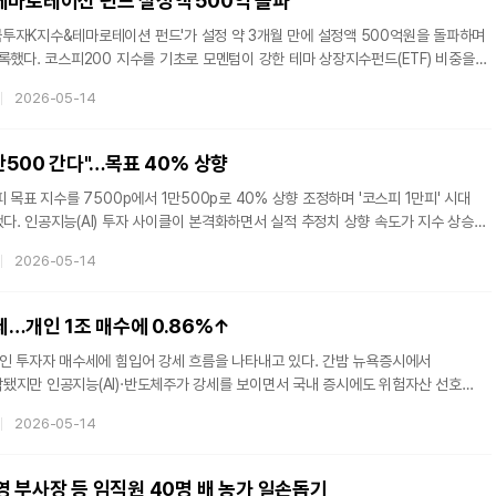
테마로테이션 펀드 설정액 500억 돌파
투자K지수&테마로테이션 펀드'가 설정 약 3개월 만에 설정액 500억원을 돌파하며
록했다. 코스피200 지수를 기초로 모멘텀이 강한 테마 상장지수펀드(ETF) 비중을
텀 로테이션' 전략이 단기간에 시장 대비 압도적 초과 수익을 만들어내며 공모펀드
2026-05-14
행을 이끌어내고 있다는 평가다.한국투자신탁운용은 한국투자K지수&테마로테이션
을 돌파했다고 14일 밝혔다. 해당 상품은 국내 대표 지수를 이기는 K-성장 테마
성하는 공모펀드다.판매 채널도 빠르게 확대되고 있다. 현재 △우리증권 △한국투자
만500 간다"…목표 40% 상향
 목표 지수를 7500p에서 1만500p로 40% 상향 조정하며 '코스피 1만피' 시대
. 인공지능(AI) 투자 사이클이 본격화하면서 실적 추정치 상향 속도가 지수 상승
86~1989년 '3저 호황' 당시보다 더 빠르고 강한 강세장이 펼쳐지고 있다는
2026-05-14
 발간한 'KB 전략' 보고서에 따르면 2026년 코스피 목표 지수를 7500p에서
 조정했다고 밝혔다. 강진두·이홍구 KB증권 대표 체제의 리서치본부가 내놓은 적극적
권은 현재 코스피 시장이 역사상 가장 강했던 1986~1989년 '3저 호황' 4년간
세…개인 1조 매수에 0.86%↑
했던
개인 투자자 매수세에 힘입어 강세 흐름을 나타내고 있다. 간밤 뉴욕증시에서
됐지만 인공지능(AI)·반도체주가 강세를 보이면서 국내 증시에도 위험자산 선호
14일 한국거래소에 따르면 코스피는 이날 오전 9시15분 현재 전 거래일 대비
2026-05-14
른 7911.71을 기록하고 있다.수급은 개인이 일방적으로 떠받치는 모습이다. 개인이
수하며 지수 상승을 이끌고 있는 반면 외국인과 기관은 각각 1조741억원과
중이다.프로그램 매매는 매도 우위가 이어지고 있다. 프로그램 매매는 차익과
영 부사장 등 임직원 40명 배 농가 일손돕기