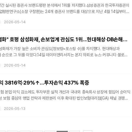
간 실시된 증권사 브랜드평판 분석에서 1위를 차지했다.삼성증권과 한국투자증권이
업평판연구소(소장 구창환)는 24개 증권사 브랜드를 대상으로 지난 4월 14일부터
비자 빅데이터 53,602,581건을 분석한 결과, 미래에셋증권이 브랜드평판지수
2026-05-14
며 5월 1위에 올랐다고 밝혔다. 분석에 활용된 빅데이터는 지난 4월(58,351,143건)
치다.연구소에 따르면 5월 증권사 브랜드평판 순위는 미래에셋증권, 삼성증권,
, SK증권, KB증권, 신한투자증권, 대신증권, 한화투자증권, 키움증권, 현대차증권,
"태아보험 설계 차별화" 호평 삼성화재, 손보업계 관심도 1위...현대해상·DB손해보험 순
삼성화재가 가장 높은 소비자 관심도(정보량=포스팅 수)를 차지했다. 현대해상과
험 순으로 그 뒤를 이었다.14일 데이터앤리서치는 본지 의뢰로 뉴스·커뮤니티·블로그
트를 대상으로 올 4월 손해보험사 관련 소비자 포스팅 수를 분석했다고 밝혔다.조사
2026-05-14
△삼성화재 △현대해상 △DB손해보험 △KB손해보험 △NH농협손해보험 △
 △롯데손해보험 △흥국화재 등이다.분석 결과 삼성화재가 총 1만6421건의
위를 차지했다.올 4월 네이버블로그의 f*********라는 블로거는 "삼성화재는
익 3816억·29%↑…투자손익 437% 폭증
보험 본업 이익 감소에도 투자부문 실적 개선과 국내외 종속회사 성장에 힘입어 순이익
 보험 중심의 영업 전략과 제판분리 이후 확대된 법인보험대리점(GA) 채널 경쟁력,
이 연결 실적을 뒷받침하며 차별화된 성장 구조를 입증했다는 평가다.한화생명은 올해
2026-05-13
익이 3816억원으로 전년 동기 대비 29% 증가했다고 12일 밝혔다. 같은 기간
 54.7% 늘었고 영업이익은 4808억원으로 29.5% 증가했다.별도 기준 실적은
 기준 당기순이익은 2478억원으로 전년 동기 대비 103% 급증하며 회복세를